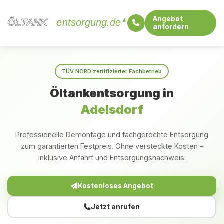
Angebot
ÖLTANK
ÖLTANK
entsorgung.de
anfordern
Startseite
Bayern
Adelsdorf
TÜV NORD zertifizierter Fachbetrieb
Öltankentsorgung in
Adelsdorf
Professionelle Demontage und fachgerechte Entsorgung
zum garantierten Festpreis. Ohne versteckte Kosten –
inklusive Anfahrt und Entsorgungsnachweis.
Kostenloses Angebot
Jetzt anrufen