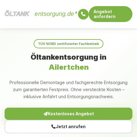
Angebot
ÖLTANK
ÖLTANK
entsorgung.de
anfordern
Startseite
Rheinland-Pfalz
Ailertchen
TÜV NORD zertifizierter Fachbetrieb
Öltankentsorgung in
Ailertchen
Professionelle Demontage und fachgerechte Entsorgung
zum garantierten Festpreis. Ohne versteckte Kosten –
inklusive Anfahrt und Entsorgungsnachweis.
Kostenloses Angebot
Jetzt anrufen