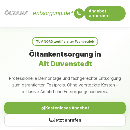
Angebot
ÖLTANK
ÖLTANK
entsorgung.de
anfordern
Startseite
Schleswig-Holstein
Alt Duvenstedt
TÜV NORD zertifizierter Fachbetrieb
Öltankentsorgung in
Alt Duvenstedt
Professionelle Demontage und fachgerechte Entsorgung
zum garantierten Festpreis. Ohne versteckte Kosten –
inklusive Anfahrt und Entsorgungsnachweis.
Kostenloses Angebot
Jetzt anrufen