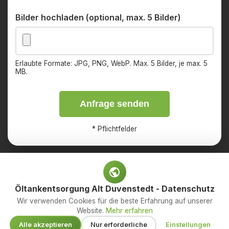
Bilder hochladen (optional, max. 5 Bilder)
Erlaubte Formate: JPG, PNG, WebP. Max. 5 Bilder, je max. 5
MB.
Anfrage senden
*
Pflichtfelder
Öltankentsorgung Alt Duvenstedt - Datenschutz
Impressum
Datenschutz
Wir verwenden Cookies für die beste Erfahrung auf unserer
Website.
Mehr erfahren
© 2026 OED Services GmbH – Ihr Fachbetrieb für
Alle akzeptieren
Nur erforderliche
Einstellungen
Öltankentsorgung. Alle Rechte vorbehalten.