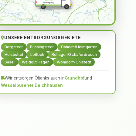
ÖLTANK
entsorgung
UNSERE ENTSORGUNGSGEBIETE
Bergstedt
Bünningstedt
Daheim/Heimgarten
Hoisbüttel
Lottbek
Rehagen/Schäferdresch
Sasel
Waldgut Hagen
Wohldorf-Ohlstedt
Wir entsorgen Öltanks auch in
Grundhof
und
Wesselburener Deichhausen