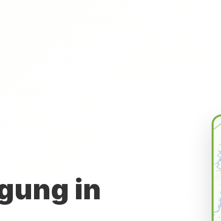
gung in