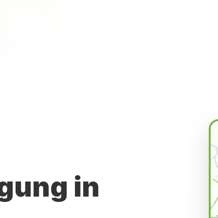
gung in