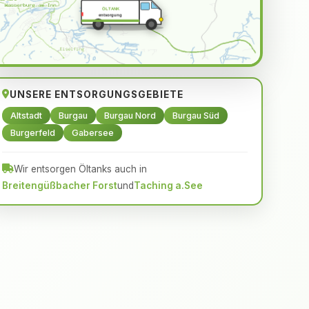
ÖLTANK
entsorgung
UNSERE ENTSORGUNGSGEBIETE
Altstadt
Burgau
Burgau Nord
Burgau Süd
Burgerfeld
Gabersee
Wir entsorgen Öltanks auch in
Breitengüßbacher Forst
und
Taching a.See