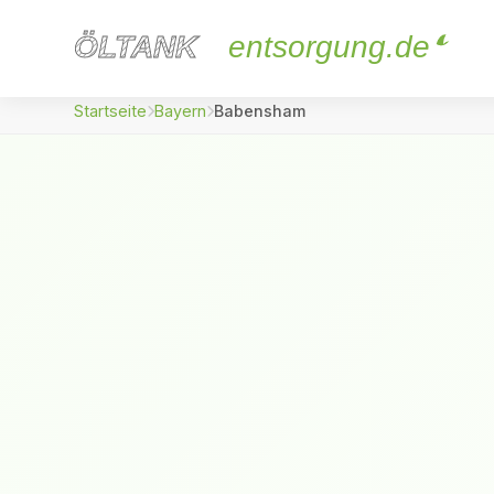
ÖLTANK
ÖLTANK
entsorgung.de
Startseite
Bayern
Babensham