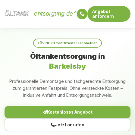
Angebot
ÖLTANK
ÖLTANK
entsorgung.de
anfordern
Startseite
Schleswig-Holstein
Barkelsby
TÜV NORD zertifizierter Fachbetrieb
Öltankentsorgung in
Barkelsby
Professionelle Demontage und fachgerechte Entsorgung
zum garantierten Festpreis. Ohne versteckte Kosten –
inklusive Anfahrt und Entsorgungsnachweis.
Kostenloses Angebot
Jetzt anrufen