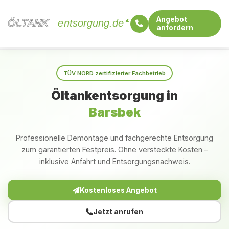
Angebot
ÖLTANK
ÖLTANK
entsorgung.de
anfordern
Startseite
Schleswig-Holstein
Barsbek
TÜV NORD zertifizierter Fachbetrieb
Öltankentsorgung in
Barsbek
Professionelle Demontage und fachgerechte Entsorgung
zum garantierten Festpreis. Ohne versteckte Kosten –
inklusive Anfahrt und Entsorgungsnachweis.
Kostenloses Angebot
Jetzt anrufen