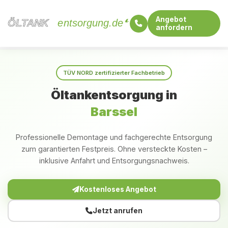
Angebot
ÖLTANK
ÖLTANK
entsorgung.de
anfordern
Startseite
Niedersachsen
Barssel
TÜV NORD zertifizierter Fachbetrieb
Öltankentsorgung in
Barssel
Professionelle Demontage und fachgerechte Entsorgung
zum garantierten Festpreis. Ohne versteckte Kosten –
inklusive Anfahrt und Entsorgungsnachweis.
Kostenloses Angebot
Jetzt anrufen