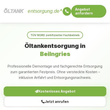
Angebot
ÖLTANK
ÖLTANK
entsorgung.de
anfordern
Startseite
Bayern
Beilngries
TÜV NORD zertifizierter Fachbetrieb
Öltankentsorgung in
Beilngries
Professionelle Demontage und fachgerechte Entsorgung
zum garantierten Festpreis. Ohne versteckte Kosten –
inklusive Anfahrt und Entsorgungsnachweis.
Kostenloses Angebot
Jetzt anrufen