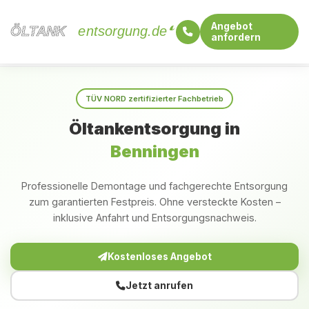
Angebot
ÖLTANK
ÖLTANK
entsorgung.de
anfordern
Startseite
Bayern
Benningen
TÜV NORD zertifizierter Fachbetrieb
Öltankentsorgung in
Benningen
Professionelle Demontage und fachgerechte Entsorgung
zum garantierten Festpreis. Ohne versteckte Kosten –
inklusive Anfahrt und Entsorgungsnachweis.
Kostenloses Angebot
Jetzt anrufen