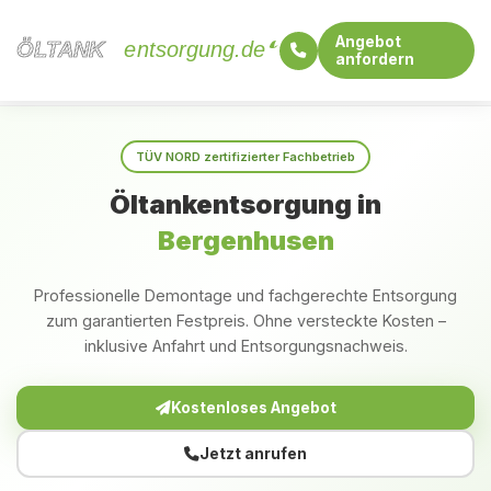
Angebot
ÖLTANK
ÖLTANK
entsorgung.de
anfordern
Startseite
Schleswig-Holstein
Bergenhusen
TÜV NORD zertifizierter Fachbetrieb
Öltankentsorgung in
Bergenhusen
Professionelle Demontage und fachgerechte Entsorgung
zum garantierten Festpreis. Ohne versteckte Kosten –
inklusive Anfahrt und Entsorgungsnachweis.
Kostenloses Angebot
Jetzt anrufen