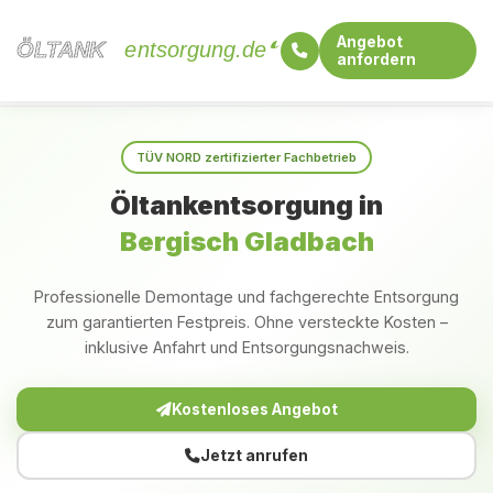
Angebot
ÖLTANK
ÖLTANK
entsorgung.de
anfordern
Startseite
Nordrhein-Westfalen
Bergisch Gladbach
TÜV NORD zertifizierter Fachbetrieb
Öltankentsorgung in
Bergisch Gladbach
Professionelle Demontage und fachgerechte Entsorgung
zum garantierten Festpreis. Ohne versteckte Kosten –
inklusive Anfahrt und Entsorgungsnachweis.
Kostenloses Angebot
Jetzt anrufen