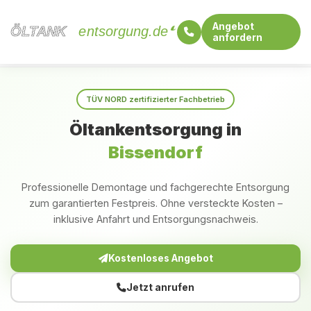
Angebot
ÖLTANK
ÖLTANK
entsorgung.de
anfordern
Startseite
Niedersachsen
Bissendorf
TÜV NORD zertifizierter Fachbetrieb
Öltankentsorgung in
Bissendorf
Professionelle Demontage und fachgerechte Entsorgung
zum garantierten Festpreis. Ohne versteckte Kosten –
inklusive Anfahrt und Entsorgungsnachweis.
Kostenloses Angebot
Jetzt anrufen