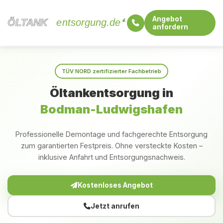
Angebot
ÖLTANK
ÖLTANK
entsorgung.de
anfordern
Startseite
Baden-Württemberg
Bodman-Ludwigshafen
TÜV NORD zertifizierter Fachbetrieb
Öltankentsorgung in
Bodman-Ludwigshafen
Professionelle Demontage und fachgerechte Entsorgung
zum garantierten Festpreis. Ohne versteckte Kosten –
inklusive Anfahrt und Entsorgungsnachweis.
Kostenloses Angebot
Jetzt anrufen