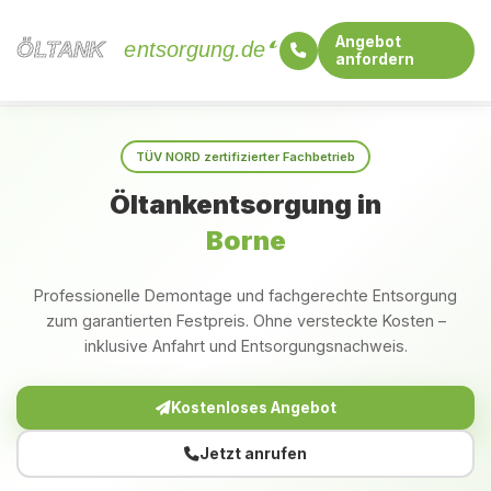
Angebot
ÖLTANK
ÖLTANK
entsorgung.de
anfordern
Startseite
Sachsen-Anhalt
Borne
TÜV NORD zertifizierter Fachbetrieb
Öltankentsorgung in
Borne
Professionelle Demontage und fachgerechte Entsorgung
zum garantierten Festpreis. Ohne versteckte Kosten –
inklusive Anfahrt und Entsorgungsnachweis.
Kostenloses Angebot
Jetzt anrufen