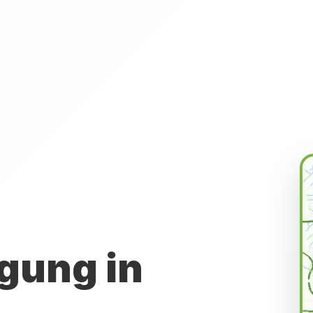
gung in