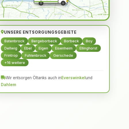
UNSERE ENTSORGUNGSGEBIETE
Batenbrock
Bergeborbeck
Borbeck
Boy
Dellwig
Ebel
Eigen
Eisenheim
Ellinghorst
Frintrop
Fuhlenbrock
Gerschede
+16 weitere
Wir entsorgen Öltanks auch in
Everswinkel
und
Dahlem