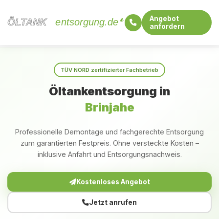
Angebot
ÖLTANK
ÖLTANK
entsorgung.de
anfordern
Startseite
Schleswig-Holstein
Brinjahe
TÜV NORD zertifizierter Fachbetrieb
Öltankentsorgung in
Brinjahe
Professionelle Demontage und fachgerechte Entsorgung
zum garantierten Festpreis. Ohne versteckte Kosten –
inklusive Anfahrt und Entsorgungsnachweis.
Kostenloses Angebot
Jetzt anrufen