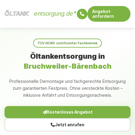
Angebot
ÖLTANK
ÖLTANK
entsorgung.de
anfordern
Startseite
Rheinland-Pfalz
Bruchweiler-Bärenbach
TÜV NORD zertifizierter Fachbetrieb
Öltankentsorgung in
Bruchweiler-Bärenbach
Professionelle Demontage und fachgerechte Entsorgung
zum garantierten Festpreis. Ohne versteckte Kosten –
inklusive Anfahrt und Entsorgungsnachweis.
Kostenloses Angebot
Jetzt anrufen