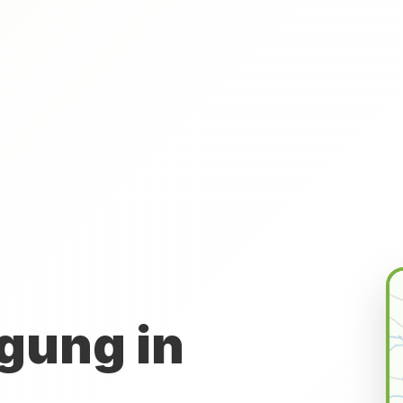
gung in