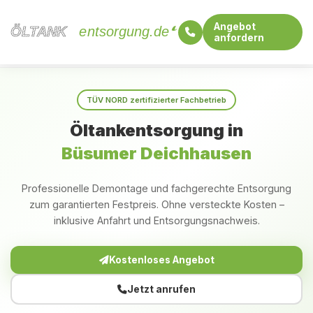
Angebot
ÖLTANK
ÖLTANK
entsorgung.de
anfordern
Startseite
Schleswig-Holstein
Büsumer Deichhausen
TÜV NORD zertifizierter Fachbetrieb
Öltankentsorgung in
Büsumer Deichhausen
Professionelle Demontage und fachgerechte Entsorgung
zum garantierten Festpreis. Ohne versteckte Kosten –
inklusive Anfahrt und Entsorgungsnachweis.
Kostenloses Angebot
Jetzt anrufen