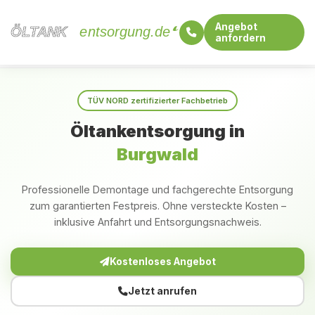
Angebot
ÖLTANK
ÖLTANK
entsorgung.de
anfordern
Startseite
Hessen
Burgwald
TÜV NORD zertifizierter Fachbetrieb
Öltankentsorgung in
Burgwald
Professionelle Demontage und fachgerechte Entsorgung
zum garantierten Festpreis. Ohne versteckte Kosten –
inklusive Anfahrt und Entsorgungsnachweis.
Kostenloses Angebot
Jetzt anrufen