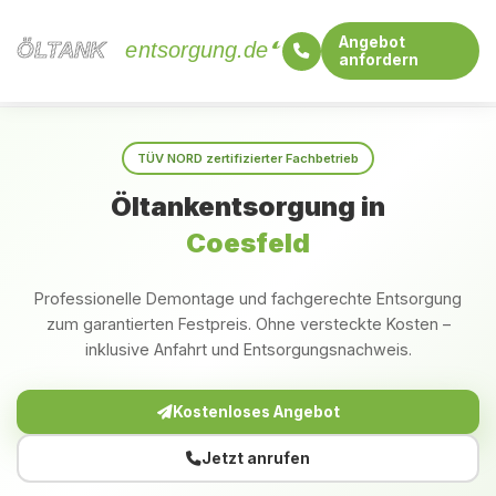
Angebot
ÖLTANK
ÖLTANK
entsorgung.de
anfordern
Startseite
Nordrhein-Westfalen
Coesfeld
TÜV NORD zertifizierter Fachbetrieb
Öltankentsorgung in
Coesfeld
Professionelle Demontage und fachgerechte Entsorgung
zum garantierten Festpreis. Ohne versteckte Kosten –
inklusive Anfahrt und Entsorgungsnachweis.
Kostenloses Angebot
Jetzt anrufen