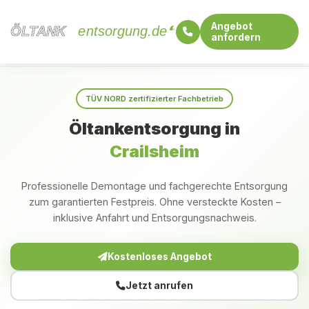
Angebot
ÖLTANK
ÖLTANK
entsorgung.de
anfordern
Startseite
Baden-Württemberg
Crailsheim
TÜV NORD zertifizierter Fachbetrieb
Öltankentsorgung in
Crailsheim
Professionelle Demontage und fachgerechte Entsorgung
zum garantierten Festpreis. Ohne versteckte Kosten –
inklusive Anfahrt und Entsorgungsnachweis.
Kostenloses Angebot
Jetzt anrufen