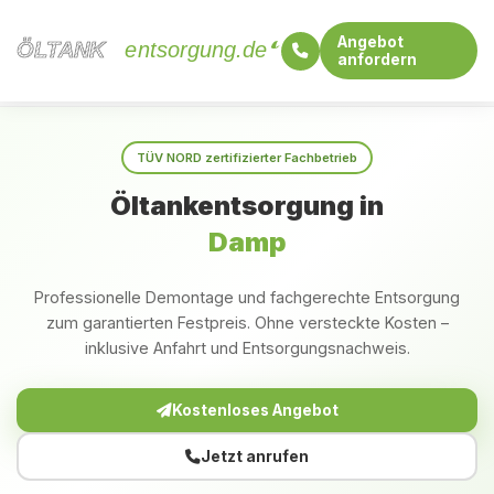
Angebot
ÖLTANK
ÖLTANK
entsorgung.de
anfordern
Startseite
Schleswig-Holstein
Damp
TÜV NORD zertifizierter Fachbetrieb
Öltankentsorgung in
Damp
Professionelle Demontage und fachgerechte Entsorgung
zum garantierten Festpreis. Ohne versteckte Kosten –
inklusive Anfahrt und Entsorgungsnachweis.
Kostenloses Angebot
Jetzt anrufen