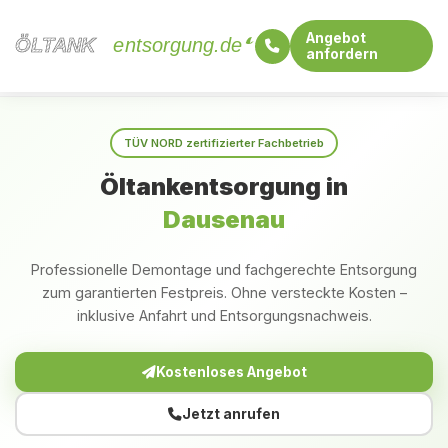
Angebot
ÖLTANK
ÖLTANK
entsorgung.de
anfordern
Startseite
Rheinland-Pfalz
Dausenau
TÜV NORD zertifizierter Fachbetrieb
Öltankentsorgung in
Dausenau
Professionelle Demontage und fachgerechte Entsorgung
zum garantierten Festpreis. Ohne versteckte Kosten –
inklusive Anfahrt und Entsorgungsnachweis.
Kostenloses Angebot
Jetzt anrufen