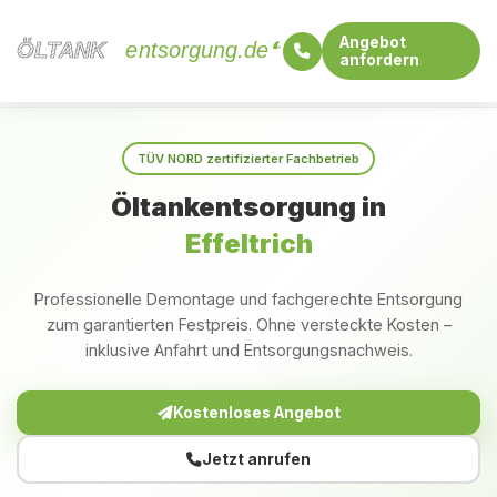
Angebot
ÖLTANK
ÖLTANK
entsorgung.de
anfordern
Startseite
Bayern
Effeltrich
TÜV NORD zertifizierter Fachbetrieb
Öltankentsorgung in
Effeltrich
Professionelle Demontage und fachgerechte Entsorgung
zum garantierten Festpreis. Ohne versteckte Kosten –
inklusive Anfahrt und Entsorgungsnachweis.
Kostenloses Angebot
Jetzt anrufen