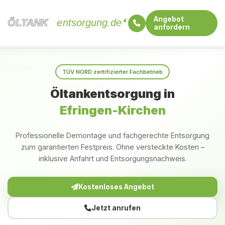
Angebot
ÖLTANK
ÖLTANK
entsorgung.de
anfordern
Startseite
Baden-Württemberg
Efringen-Kirchen
TÜV NORD zertifizierter Fachbetrieb
Öltankentsorgung in
Efringen-Kirchen
Professionelle Demontage und fachgerechte Entsorgung
zum garantierten Festpreis. Ohne versteckte Kosten –
inklusive Anfahrt und Entsorgungsnachweis.
Kostenloses Angebot
Jetzt anrufen