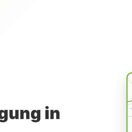
gung in