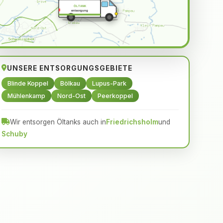
ÖLTANK
entsorgung
UNSERE ENTSORGUNGSGEBIETE
Blinde Koppel
Bölkau
Lupus-Park
Mühlenkamp
Nord-Ost
Peerkoppel
Wir entsorgen Öltanks auch in
Friedrichsholm
und
Schuby