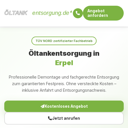
Angebot
ÖLTANK
ÖLTANK
entsorgung.de
anfordern
Startseite
Rheinland-Pfalz
Erpel
TÜV NORD zertifizierter Fachbetrieb
Öltankentsorgung in
Erpel
Professionelle Demontage und fachgerechte Entsorgung
zum garantierten Festpreis. Ohne versteckte Kosten –
inklusive Anfahrt und Entsorgungsnachweis.
Kostenloses Angebot
Jetzt anrufen