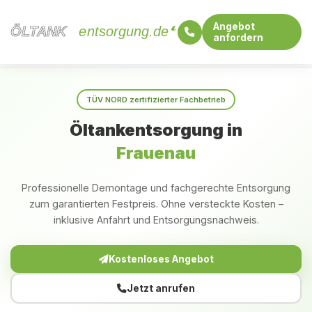
Angebot
ÖLTANK
ÖLTANK
entsorgung.de
anfordern
Startseite
Bayern
Frauenau
TÜV NORD zertifizierter Fachbetrieb
Öltankentsorgung in
Frauenau
Professionelle Demontage und fachgerechte Entsorgung
zum garantierten Festpreis. Ohne versteckte Kosten –
inklusive Anfahrt und Entsorgungsnachweis.
Kostenloses Angebot
Jetzt anrufen