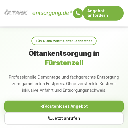
Angebot
ÖLTANK
ÖLTANK
entsorgung.de
anfordern
Startseite
Bayern
Fürstenzell
TÜV NORD zertifizierter Fachbetrieb
Öltankentsorgung in
Fürstenzell
Professionelle Demontage und fachgerechte Entsorgung
zum garantierten Festpreis. Ohne versteckte Kosten –
inklusive Anfahrt und Entsorgungsnachweis.
Kostenloses Angebot
Jetzt anrufen