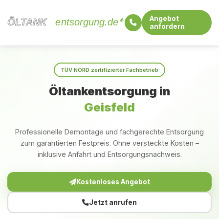
Angebot
ÖLTANK
ÖLTANK
entsorgung.de
anfordern
Startseite
Rheinland-Pfalz
Geisfeld
TÜV NORD zertifizierter Fachbetrieb
Öltankentsorgung in
Geisfeld
Professionelle Demontage und fachgerechte Entsorgung
zum garantierten Festpreis. Ohne versteckte Kosten –
inklusive Anfahrt und Entsorgungsnachweis.
Kostenloses Angebot
Jetzt anrufen