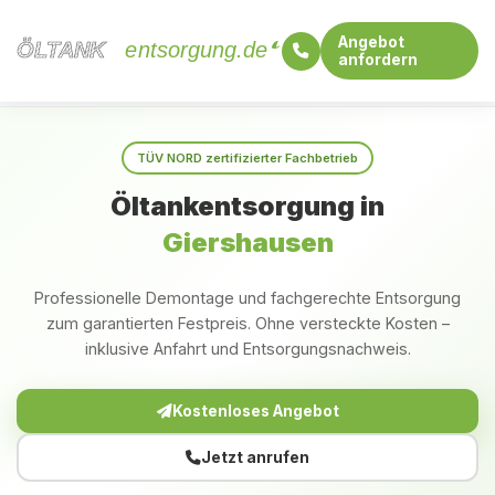
Angebot
ÖLTANK
ÖLTANK
entsorgung.de
anfordern
Startseite
Rheinland-Pfalz
Giershausen
TÜV NORD zertifizierter Fachbetrieb
Öltankentsorgung in
Giershausen
Professionelle Demontage und fachgerechte Entsorgung
zum garantierten Festpreis. Ohne versteckte Kosten –
inklusive Anfahrt und Entsorgungsnachweis.
Kostenloses Angebot
Jetzt anrufen