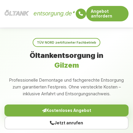
Angebot
ÖLTANK
ÖLTANK
entsorgung.de
anfordern
Startseite
Rheinland-Pfalz
Gilzem
TÜV NORD zertifizierter Fachbetrieb
Öltankentsorgung in
Gilzem
Professionelle Demontage und fachgerechte Entsorgung
zum garantierten Festpreis. Ohne versteckte Kosten –
inklusive Anfahrt und Entsorgungsnachweis.
Kostenloses Angebot
Jetzt anrufen