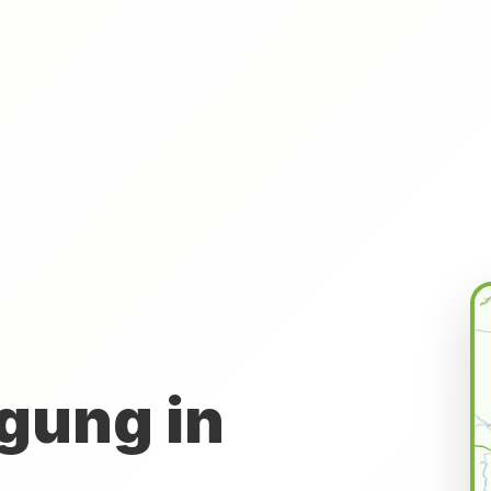
gung in