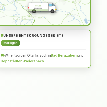
ÖLTANK
entsorgung
UNSERE ENTSORGUNGSGEBIETE
Möllingen
Wir entsorgen Öltanks auch in
Bad Bergzabern
und
Hoppstädten-Weiersbach