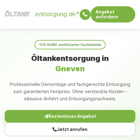
Angebot
ÖLTANK
ÖLTANK
entsorgung.de
anfordern
Startseite
Mecklenburg-Vorpommern
Gneven
TÜV NORD zertifizierter Fachbetrieb
Öltankentsorgung in
Gneven
Professionelle Demontage und fachgerechte Entsorgung
zum garantierten Festpreis. Ohne versteckte Kosten –
inklusive Anfahrt und Entsorgungsnachweis.
Kostenloses Angebot
Jetzt anrufen