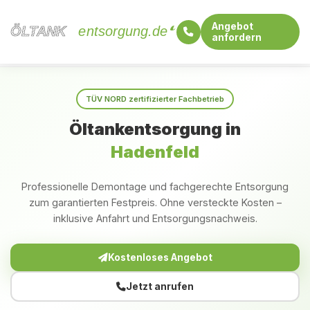
Angebot
ÖLTANK
ÖLTANK
entsorgung.de
anfordern
Startseite
Schleswig-Holstein
Hadenfeld
TÜV NORD zertifizierter Fachbetrieb
Öltankentsorgung in
Hadenfeld
Professionelle Demontage und fachgerechte Entsorgung
zum garantierten Festpreis. Ohne versteckte Kosten –
inklusive Anfahrt und Entsorgungsnachweis.
Kostenloses Angebot
Jetzt anrufen