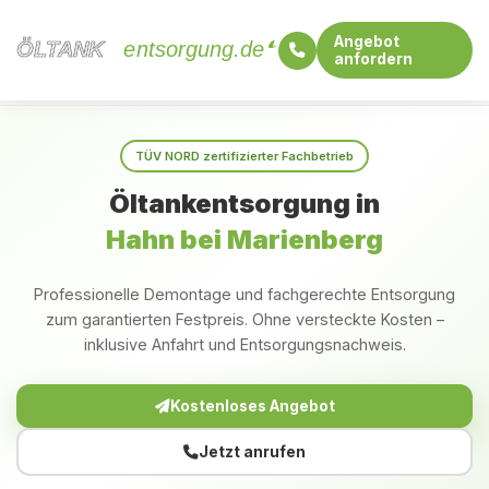
Angebot
ÖLTANK
ÖLTANK
entsorgung.de
anfordern
Startseite
Rheinland-Pfalz
Hahn bei Marienberg
TÜV NORD zertifizierter Fachbetrieb
Öltankentsorgung in
Hahn bei Marienberg
Professionelle Demontage und fachgerechte Entsorgung
zum garantierten Festpreis. Ohne versteckte Kosten –
inklusive Anfahrt und Entsorgungsnachweis.
Kostenloses Angebot
Jetzt anrufen