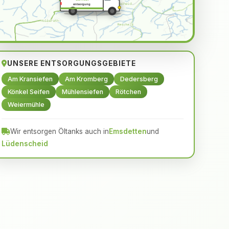
ÖLTANK
entsorgung
UNSERE ENTSORGUNGSGEBIETE
Am Kransiefen
Am Kromberg
Dedersberg
Könkel Seifen
Mühlensiefen
Rötchen
Weiermühle
Wir entsorgen Öltanks auch in
Emsdetten
und
Lüdenscheid