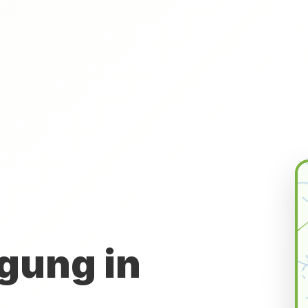
gung in