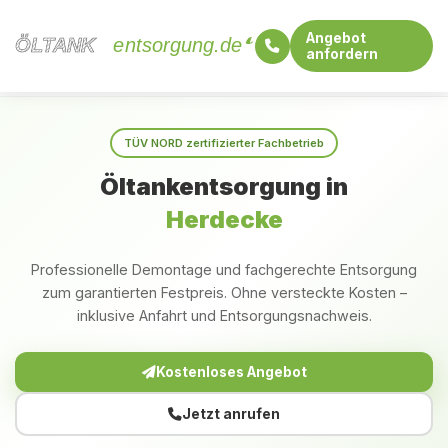
Angebot
ÖLTANK
ÖLTANK
entsorgung.de
anfordern
Startseite
Nordrhein-Westfalen
Herdecke
TÜV NORD zertifizierter Fachbetrieb
Öltankentsorgung in
Herdecke
Professionelle Demontage und fachgerechte Entsorgung
zum garantierten Festpreis. Ohne versteckte Kosten –
inklusive Anfahrt und Entsorgungsnachweis.
Kostenloses Angebot
Jetzt anrufen