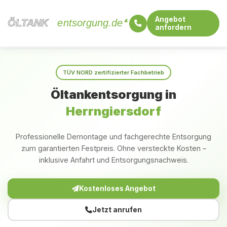
Angebot
ÖLTANK
ÖLTANK
entsorgung.de
anfordern
Startseite
Bayern
Herrngiersdorf
TÜV NORD zertifizierter Fachbetrieb
Öltankentsorgung in
Herrngiersdorf
Professionelle Demontage und fachgerechte Entsorgung
zum garantierten Festpreis. Ohne versteckte Kosten –
inklusive Anfahrt und Entsorgungsnachweis.
Kostenloses Angebot
Jetzt anrufen