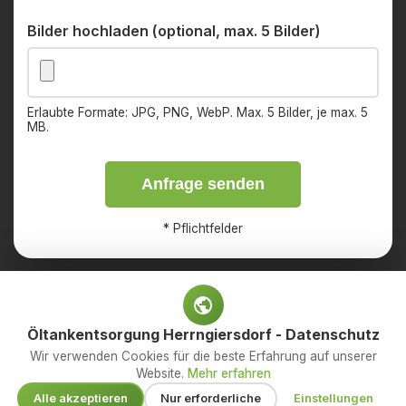
Bilder hochladen (optional, max. 5 Bilder)
Erlaubte Formate: JPG, PNG, WebP. Max. 5 Bilder, je max. 5
MB.
Anfrage senden
*
Pflichtfelder
Öltankentsorgung Herrngiersdorf - Datenschutz
Impressum
Datenschutz
Wir verwenden Cookies für die beste Erfahrung auf unserer
Website.
Mehr erfahren
© 2026 OED Services GmbH – Ihr Fachbetrieb für
Alle akzeptieren
Nur erforderliche
Einstellungen
Öltankentsorgung. Alle Rechte vorbehalten.