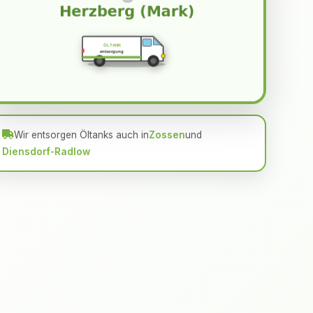
ÖLTANK
entsorgung
Wir entsorgen Öltanks auch in
Zossen
und
Diensdorf-Radlow