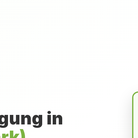
gung in
rk)