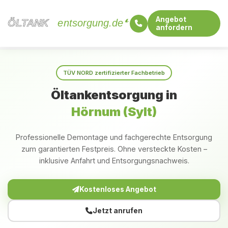
Angebot
ÖLTANK
ÖLTANK
entsorgung.de
anfordern
Startseite
Schleswig-Holstein
Hörnum (Sylt)
TÜV NORD zertifizierter Fachbetrieb
Öltankentsorgung in
Hörnum (Sylt)
Professionelle Demontage und fachgerechte Entsorgung
zum garantierten Festpreis. Ohne versteckte Kosten –
inklusive Anfahrt und Entsorgungsnachweis.
Kostenloses Angebot
Jetzt anrufen