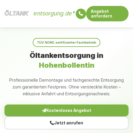
Angebot
ÖLTANK
ÖLTANK
entsorgung.de
anfordern
Startseite
Mecklenburg-Vorpommern
Hohenbollentin
TÜV NORD zertifizierter Fachbetrieb
Öltankentsorgung in
Hohenbollentin
Professionelle Demontage und fachgerechte Entsorgung
zum garantierten Festpreis. Ohne versteckte Kosten –
inklusive Anfahrt und Entsorgungsnachweis.
Kostenloses Angebot
Jetzt anrufen