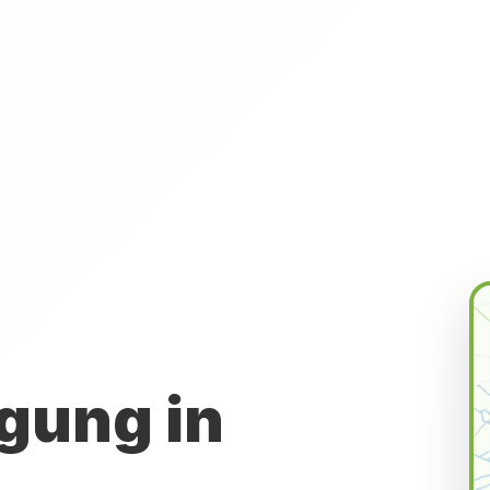
gung in