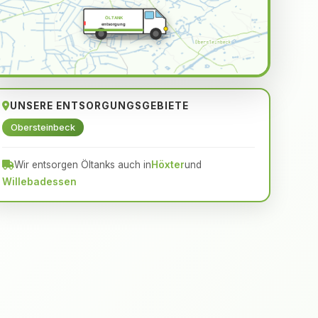
ÖLTANK
entsorgung
UNSERE ENTSORGUNGSGEBIETE
Obersteinbeck
Wir entsorgen Öltanks auch in
Höxter
und
Willebadessen