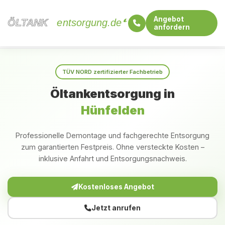
Angebot
ÖLTANK
ÖLTANK
entsorgung.de
anfordern
Startseite
Hessen
Hünfelden
TÜV NORD zertifizierter Fachbetrieb
Öltankentsorgung in
Hünfelden
Professionelle Demontage und fachgerechte Entsorgung
zum garantierten Festpreis. Ohne versteckte Kosten –
inklusive Anfahrt und Entsorgungsnachweis.
Kostenloses Angebot
Jetzt anrufen