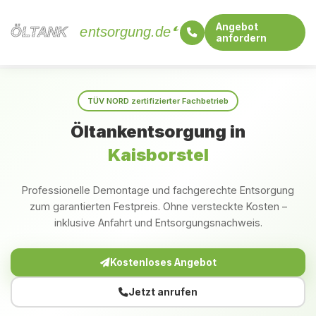
Angebot
ÖLTANK
ÖLTANK
entsorgung.de
anfordern
Startseite
Schleswig-Holstein
Kaisborstel
TÜV NORD zertifizierter Fachbetrieb
Öltankentsorgung in
Kaisborstel
Professionelle Demontage und fachgerechte Entsorgung
zum garantierten Festpreis. Ohne versteckte Kosten –
inklusive Anfahrt und Entsorgungsnachweis.
Kostenloses Angebot
Jetzt anrufen