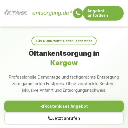
Angebot
ÖLTANK
ÖLTANK
entsorgung.de
anfordern
Startseite
Mecklenburg-Vorpommern
Kargow
TÜV NORD zertifizierter Fachbetrieb
Öltankentsorgung in
Kargow
Professionelle Demontage und fachgerechte Entsorgung
zum garantierten Festpreis. Ohne versteckte Kosten –
inklusive Anfahrt und Entsorgungsnachweis.
Kostenloses Angebot
Jetzt anrufen