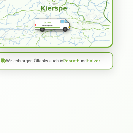
ÖLTANK
entsorgung
Wir entsorgen Öltanks auch in
Rosrath
und
Halver