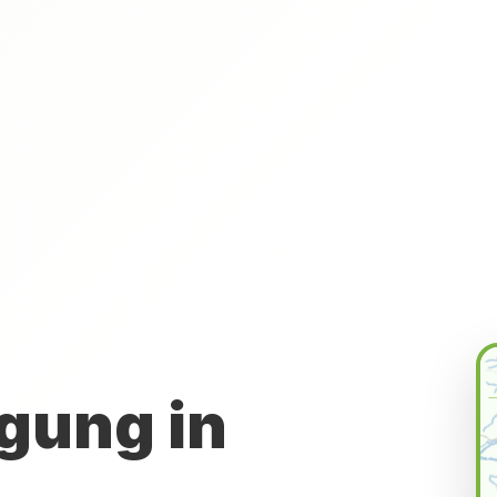
gung in