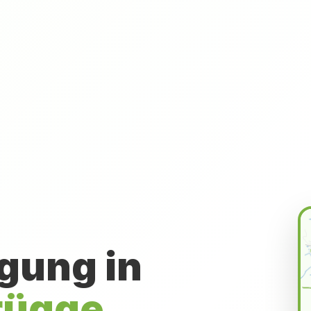
gung in
rügge