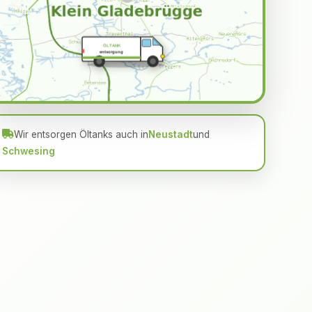
ÖLTANK
entsorgung
Wir entsorgen Öltanks auch in
Neustadt
und
Schwesing